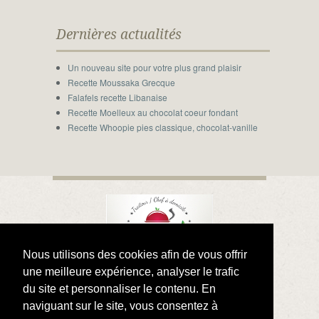
Dernières actualités
Un nouveau site pour votre plus grand plaisir
Recette Moussaka Grecque
Falafels recette Libanaise
Recette Moelleux au chocolat coeur fondant
Recette Whoopie pies classique, chocolat-vanille
Nous utilisons des cookies afin de vous offrir
une meilleure expérience, analyser le trafic
du site et personnaliser le contenu. En
Accueil
Chef à domicile en province de
Liège
Contacter traiteur “Aux Fruits de ma
naviguant sur le site, vous consentez à
Passion”
Echoppes
Galerie photo